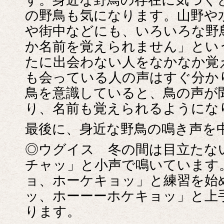
の野鳥も気になります。山野や
や街中などにも、いろいろな野
か名前を覚えられません」とい
たに出会わない人をなかなか覚
も会っている人の声はすぐ分か
鳥を意識していると、鳥の声が
り、名前も覚えられるようにな
最後に、身近な野鳥の鳴き声を
◎ウグイス 冬の間は目立たな
チャッ」と小声で鳴いています
ョ、ホーケキョッ」と練習を始
ッ、ホーーーホケキョッ」と上
ります。