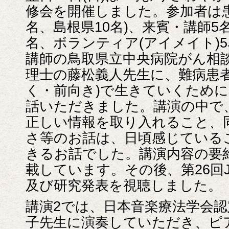
修会を開催しました。参加者は患
名、島根県10名)、来賓・講師5
名、ボランティア(アイメイト)
講師の鳥取県立中央病院がん相
理士の藤松義人先生に、難病患者
く・前向き)で生きていくため
話いただきました。講演の中で
正しい情報を取り入れること、
さ等のお話は、日頃感じている
きるお話でした。講演内容の要
載しています。その後、第26回
及び研究発表を視聴しました。
講演2では、日本音楽療法学会
子先生に演奏していただき、ピ