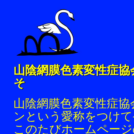
山陰網膜色素変性症協
そ
山陰網膜色素変性症協
ンという愛称をつけて
このたびホームページ