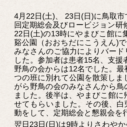
4月22日(土)、 23日(日)に鳥取市
回定期総会及びロービジョン研
22日(土)の13時にやまびこ館
谿公園（おおちだにこうえん)
みなさんのご協力によりバード
した。参加者は患者15名、支援
野鳥の会からは12名でした。最
つの班に別れて公園を散策しま
がら野鳥の会のみなさんから鳥
ました。後半は、やまびこ館に
せてもらいました。その後、白
動をして、定期総会と懇親会を
翌日23日(日)は9時よりさわや