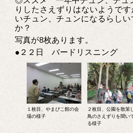
◎スズメ 一年中チュン、チュ
りしたさえずりはないようです
いチュン、チュンになるらしい
か？
写真が8枚あります。
●２２日 バードリスニング
１枚目、やまびこ館の会
２枚目、公園を散策
場の様子
鳥のさえずりを聞い
る様子