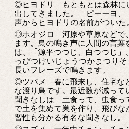
◎ヒヨドリ もともとは森林に
出してきました。「ピーーヨ、
声からヒヨドリの名前がついた
◎ホオジロ 河原や草原などで
ます。鳥の鳴き声に人間の言葉
は、「源平つつじ、白つつじ」
っぴつけいじょうつかまつりそ
長いフレーズで鳴きます。
◎ツバメ 春に飛来し、住宅な
な渡り鳥です。最近数が減って
聞きなしは「土食って、虫食っ
で土を集めて巣を作り、飛びな
習性も分かる有名な聞きなし。