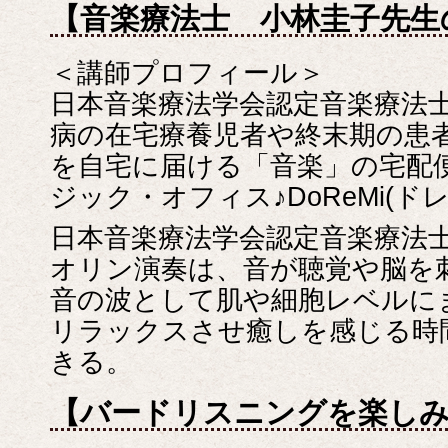
【音楽療法士 小林圭子先生
＜講師プロフィール＞
日本音楽療法学会認定音楽療法士
病の在宅療養児者や終末期の患
を自宅に届ける「音楽」の宅配
ジック・オフィス♪DoReMi(ド
日本音楽療法学会認定音楽療法
オリン演奏は、音が聴覚や脳を
音の波として肌や細胞レベルに
リラックスさせ癒しを感じる時
きる。
【バードリスニングを楽し