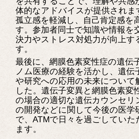
を共有することで、理解や共感
体的なアドバイスが提供されま
孤立感を軽減し、自己肯定感を
す。参加者同士で知識や情報を
決力やストレス対処力が向上す
す。
最後に、網膜色素変性症の遺伝
ノム医療の経験を活かし、遺伝
や研究への応用の未来について
した。遺伝子変異と網膜色素変
の場合の適切な遺伝カウンセリ
の開発などに関して今後の医学
で、ATMで日々を過ごしてい
ます。