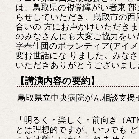
は、鳥取県の視覚障がい者東 
らせしていただき、鳥取市の西
合いの 方にお声かけいただき
のみなさんにも大変ご協力をい
字奉仕団のボランティア(アイメ
変お世話にな りました。みな
いただきありがとうございまし
【講演内容の要約】
鳥取県立中央病院がん相談支
「明るく・楽しく・前向き（AT
とは理想的ですが、いつでも ど