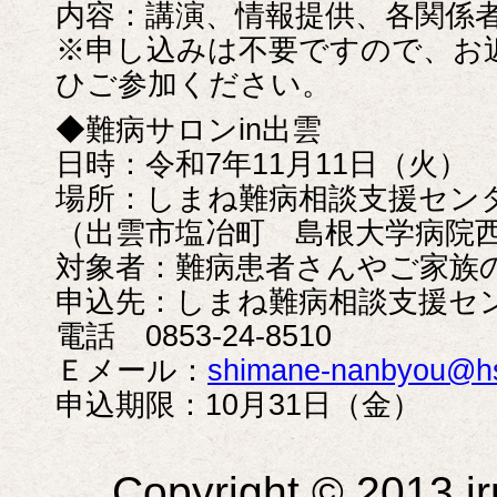
内容：講演、情報提供、各関係
※申し込みは不要ですので、お
ひご参加ください。
◆難病サロンin出雲
日時：令和7年11月11日（火） 1
場所：しまね難病相談支援セン
（出雲市塩冶町 島根大学病院
対象者：難病患者さんやご家族
申込先：しまね難病相談支援セ
電話 0853-24-8510
Ｅメール：
shimane-nanbyou@hs
申込期限：10月31日（金）
Copyright © 2013 jr