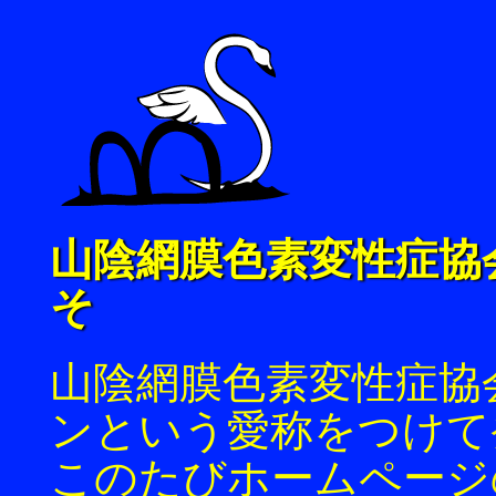
山陰網膜色素変性症協
そ
山陰網膜色素変性症協
ンという愛称をつけて
このたびホームページ