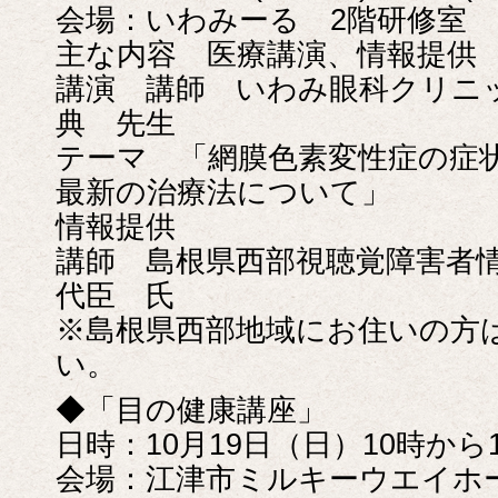
会場：いわみーる 2階研修室
主な内容 医療講演、情報提供
講演 講師 いわみ眼科クリ
典 先生
テーマ 「網膜色素変性症の症
最新の治療法について」
情報提供
講師 島根県西部視聴覚障害者
代臣 氏
※島根県西部地域にお住いの方
い。
◆「目の健康講座」
日時：10月19日（日）10時から
会場：江津市ミルキーウエイホー