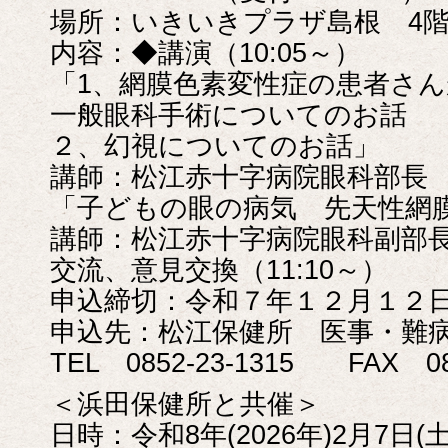
場所：いきいきプラザ島根 4階
内容：◆講演（10:05～）
「1、網膜色素変性症の患者さ
一般眼科手術についてのお話
２、幻視についてのお話」
講師：松江赤十字病院眼科部長
「子どもの眼の病気 先天性網
講師：松江赤十字病院眼科副部
交流、意見交換（11:10～）
申込締切：令和７年１２月１２
申込先：松江保健所 医事・難
TEL 0852-23-1315 FAX 085
＜浜田保健所と共催＞
日時：令和8年(2026年)2月7日(