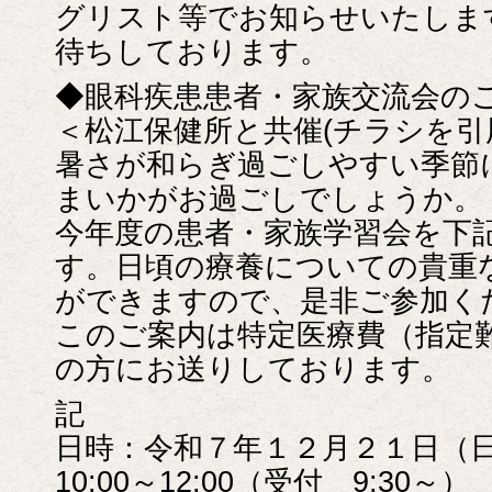
グリスト等でお知らせいたしま
待ちしております。
◆眼科疾患患者・家族交流会の
＜松江保健所と共催(チラシを引
暑さが和らぎ過ごしやすい季節
まいかがお過ごしでしょうか。
今年度の患者・家族学習会を下
す。日頃の療養についての貴重
ができますので、是非ご参加く
このご案内は特定医療費（指定
の方にお送りしております。
記
日時：令和７年１２月２１日（
10:00～12:00（受付 9:30～）