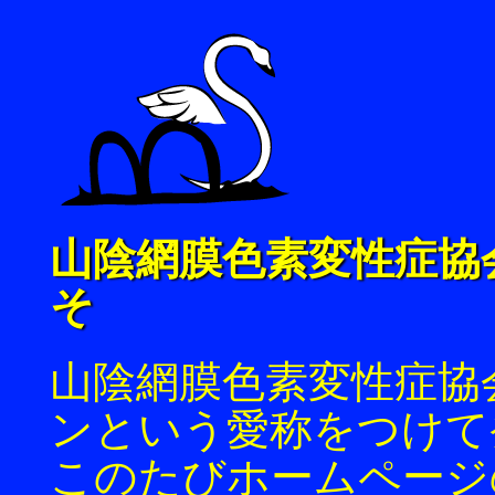
山陰網膜色素変性症協
そ
山陰網膜色素変性症協
ンという愛称をつけて
このたびホームページ