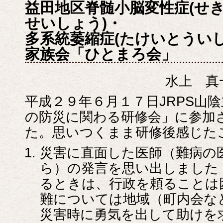
益田地区脊髄小脳変性症(せ
せいしょう)・
多系統萎縮症(たけいとうい
家族会「ひとまろ会」
水上 真
平成２９年６月１７日JRPS山
の防災に関わる研修会」に参加
た。思いつくまま研修後感じた
災害に直面した医師（難病の
ら）の発言を思い出しました
るときは、行政を頼ることは
難については地域（町内会な
災害時に勇気を出して助けを