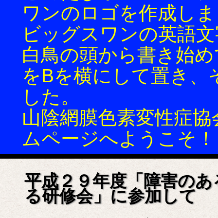
ワンのロゴを作成しま
ビッグスワンの英語文
白鳥の頭から書き始め
をBを横にして置き、
した。
山陰網膜色素変性症協会(
ムページへようこそ！
平成２９年度「障害のあ
る研修会」に参加して