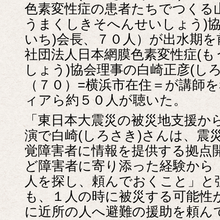
色素変性症の患者たちでつくる
うまくしきそへんせいしょう)協
いち)会長、７０人）が出水期
社団法人日本網膜色素変性症(
しょう)協会理事の白崎正彦(し
（７０）=横浜市在住＝が講師
ィアら約５０人が聴いた。
「東日本大震災の被災地支援か
演で白崎(しろさき)さんは、震
覚障害者に情報を提供する拠点
ど障害者に寄り添った経験から
人を探し、頼んでおくこと」と
も、１人の時に被災する可能性
に近所の人へ避難の援助を頼ん