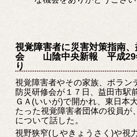
視覚障害者に災害対策指南、
会 山陰中央新報 平成29
り
視覚障害者やその家族、ボラン
防災研修会が１７日、益田市駅
ＧＡ(いいが)で開かれ、東日本
たった視覚障害者団体の役員が
について話した。
視野狭窄(しやきょうさく)や視