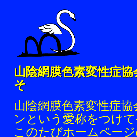
山陰網膜色素変性症協
そ
山陰網膜色素変性症協
ンという愛称をつけて
このたびホームページ