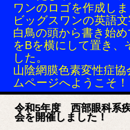
ワンのロゴを作成しま
ビッグスワンの英語文
白鳥の頭から書き始め
をBを横にして置き、
した。
山陰網膜色素変性症協会(
ムページへようこそ！
令和5年度 西部眼科系
会を開催しました！