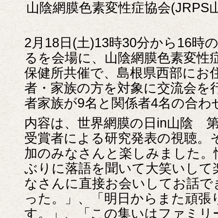
山陰網膜色素変性症協会(JRPS
2月18日(土)13時30分から1
るを会場に、山陰網膜色素変性症協
保健所共催で、島根県西部にお
者・家族の方を対象に交流会を
者家族が9名と関係者4名の合わ
内容は、世界網膜の日in山陰 第
受賞者による研究発表の視聴。
加のみなさんと楽しみました。
ぶりに落語を聞いて大笑いして
なさんに直接お会いしてお話で
った。」、「明日からまた頑張
す。」、「この集いはファミリ