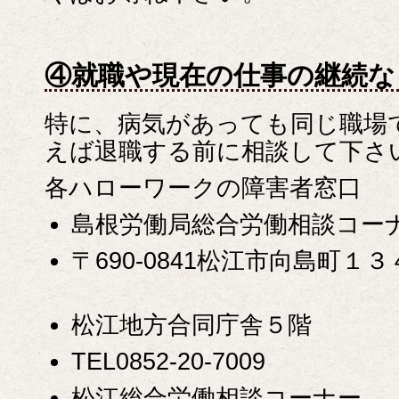
④就職や現在の仕事の継続な
特に、病気があっても同じ職場
えば退職する前に相談して下さ
各ハローワークの障害者窓口
島根労働局総合労働相談コー
〒690-0841松江市向島町１
松江地方合同庁舎５階
TEL0852-20-7009
松江総合労働相談コーナー