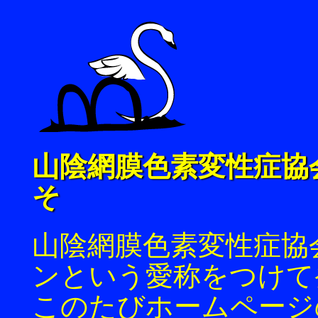
山陰網膜色素変性症協
そ
山陰網膜色素変性症協
ンという愛称をつけて
このたびホームページ