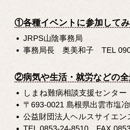
①各種イベントに参加して
JRPS山陰事務局
事務局長 奥美和子 TEL 090-6
②病気や生活・就労などの全
しまね難病相談支援センター
〒693-0021 島根県出雲市塩冶町
公益財団法人ヘルスサイエン
TEL 0853-24-8510 FAX 0853