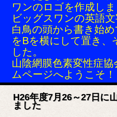
ワンのロゴを作成しま
ビッグスワンの英語文
白鳥の頭から書き始め
をBを横にして置き、
した。
山陰網膜色素変性症協会(
ムページへようこそ！
H26年度7月26～27日
ました