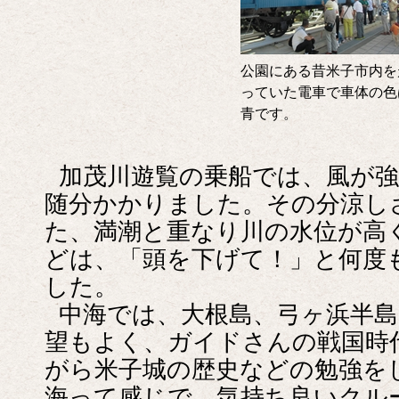
公園にある昔米子市内を
っていた電車で車体の色
青です。
加茂川遊覧の乗船では、風が
随分かかりました。その分涼し
た、満潮と重なり川の水位が高
どは、「頭を下げて！」と何度
した。
中海では、大根島、弓ヶ浜半
望もよく、ガイドさんの戦国時
がら米子城の歴史などの勉強を
海って感じで、気持ち良いクル