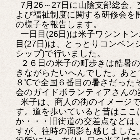
7月26～27日に山陰支部総会
よび福祉制度に関する研修会を
の様子を報告します。
一日目(26日)は米子ワシント
目(27日)は、とっとりコンベン
シップ)で行いました。
２６日の米子の町歩きは酷暑
きながらたいへんでした。あと
８℃で全国６番目の暑さだった
会のガイドボランティアさんの
米子は、商人の街のイメージ
す。道を歩いていると昔はここ
か・・・旧街道の交差点などは
すが、往時の面影も感じました