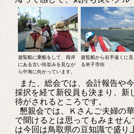
遊覧船に乗船をして、両岸
遊覧船から右手遠くに見
にある古い街並みを見なが
る米子市街
ら中海に向かっています。
また、総会では、会計報告や
採択を経て新役員も決まり、新
待がされるところです。
懇親会では、Ｋさんご夫婦の
で聞けるとは思ってもみません
は今回は鳥取県の豆知識で盛り