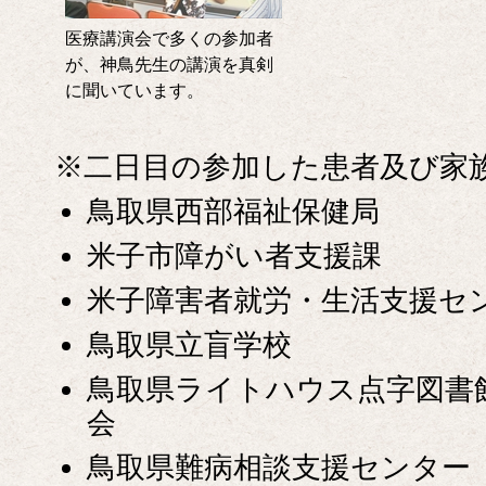
医療講演会で多くの参加者
が、神鳥先生の講演を真剣
に聞いています。
※二日目の参加した患者及び家
鳥取県西部福祉保健局
米子市障がい者支援課
米子障害者就労・生活支援セ
鳥取県立盲学校
鳥取県ライトハウス点字図書
会
鳥取県難病相談支援センター