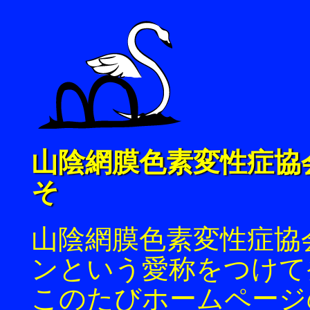
山陰網膜色素変性症協
そ
山陰網膜色素変性症協
ンという愛称をつけて
このたびホームページ